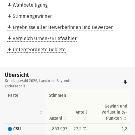
Wahlbeteiligung
Stimmengewinner
Ergebnisse aller Bewerberinnen und Bewerber
Vergleich Urnen-/Briefwähler
Untergeordnete Gebiete
Übersicht
Übersicht
Kreistagswahl 2026, Landkreis Bayreuth
file_download
Endergebnis
Partei
Stimmen
Gewinn und
Anteil
Verlust in %-
Anzahl
Punkten
CSU
853.997
27,5 %
-1,2