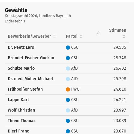
Gewählte
Gewählte
Kreistagswahl 2026, Landkreis Bayreuth
Endergebnis
Stimmen
Bewerberin/Bewerber
Partei
Dr. Peetz Lars
CSU
29.535
Brendel-Fischer Gudrun
CSU
28.348
Schulze Mario
AfD
26.402
Dr. med. Müller Michael
AfD
25.798
Frühbeißer Stefan
FWG
24.616
Lappe Karl
CSU
24.221
Wolf Christian
AfD
23.997
Thiem Thomas
CSU
23.089
Dierl Franc
CSU
23.070