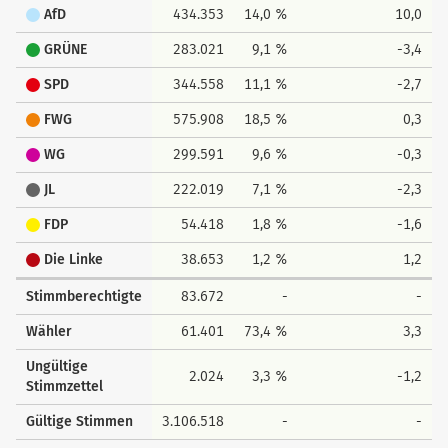
AfD
434.353
14,0 %
10,0
GRÜNE
283.021
9,1 %
-3,4
SPD
344.558
11,1 %
-2,7
FWG
575.908
18,5 %
0,3
WG
299.591
9,6 %
-0,3
JL
222.019
7,1 %
-2,3
FDP
54.418
1,8 %
-1,6
Die Linke
38.653
1,2 %
1,2
Stimmberechtigte
83.672
-
-
Wähler
61.401
73,4 %
3,3
Ungültige
2.024
3,3 %
-1,2
Stimmzettel
Gültige Stimmen
3.106.518
-
-