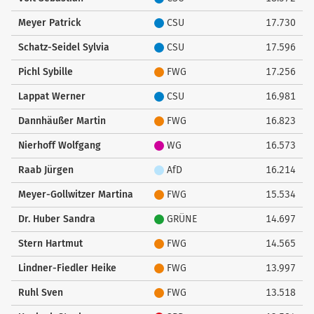
Meyer Patrick
CSU
17.730
Schatz-Seidel Sylvia
CSU
17.596
Pichl Sybille
FWG
17.256
Lappat Werner
CSU
16.981
Dannhäußer Martin
FWG
16.823
Nierhoff Wolfgang
WG
16.573
Raab Jürgen
AfD
16.214
Meyer-Gollwitzer Martina
FWG
15.534
Dr. Huber Sandra
GRÜNE
14.697
Stern Hartmut
FWG
14.565
Lindner-Fiedler Heike
FWG
13.997
Ruhl Sven
FWG
13.518