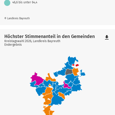
46,6 bis unter 64,4
© Landkreis Bayreuth
Höchster Stimmenanteil in den Gemeinden
file_download
Kreistagswahl 2026, Landkreis Bayreuth
Endergebnis