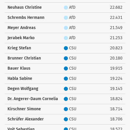
Neuhaus Christine
AfD
22.682
Schrembs Hermann
AfD
22.431
Meyer Andreas
AfD
21.549
Jerabek Marko
AfD
21.253
Krieg Stefan
CSU
20.823
Brunner Christian
CSU
20.180
Bauer Klaus
CSU
19.915
Habla Sabine
CSU
19.224
Degen Wolfgang
CSU
19.145
Dr. Angerer-Daum Cornelia
CSU
18.824
Kirschner Simone
CSU
18.714
Schrüfer Alexander
CSU
18.706
Voit Sebastian
CSU
18.572