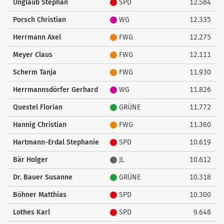
Unglaub Stephan
SPD
12.584
Porsch Christian
WG
12.335
Herrmann Axel
FWG
12.275
Meyer Claus
FWG
12.111
Scherm Tanja
FWG
11.930
Herrmannsdörfer Gerhard
WG
11.826
Questel Florian
GRÜNE
11.772
Hannig Christian
FWG
11.360
Hartmann-Erdal Stephanie
SPD
10.619
Bär Holger
JL
10.612
Dr. Bauer Susanne
GRÜNE
10.318
Böhner Matthias
SPD
10.300
Lothes Karl
SPD
9.648