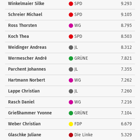
Winkelmaier Silke
SPD
9.293
Schreier Michael
SPD
9.105
Ross Thorsten
WG
8.795
Koch Thea
SPD
8.503
Weidinger Andreas
JL
8.312
Wermescher André
GRÜNE
7.821
Parchent Johannes
JL
7.355
Hartmann Norbert
WG
7.262
Lappe Christian
JL
7.260
Rasch Daniel
WG
7.216
Grießhammer Yvonne
GRÜNE
7.104
Weber Christian
FDP
6.679
Glaschke Juliane
Die Linke
5.329