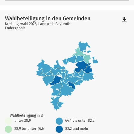
Wahlbeteiligung in den Gemeinden
file_download
Kreistagswahl 2026, Landkreis Bayreuth
Endergebnis
Wahlbeteiligung in %:
unter 28,9
64,4 bis unter 82,2
28,9 bis unter 46,6
82,2 und mehr