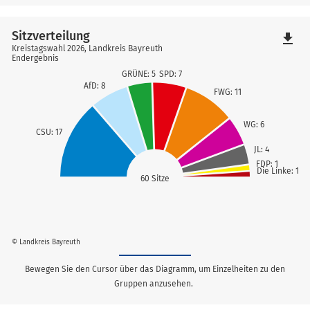
Sitzverteilung
file_download
Kreistagswahl 2026, Landkreis Bayreuth
Endergebnis
SPD: 7
GRÜNE: 5
AfD: 8
FWG: 11
WG: 6
CSU: 17
JL: 4
FDP: 1
Die Linke: 1
60 Sitze
© Landkreis Bayreuth
Bewegen Sie den Cursor über das Diagramm, um Einzelheiten zu den
Gruppen anzusehen.