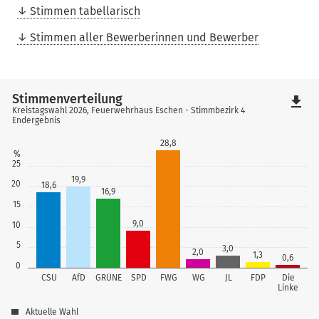
Stimmen tabellarisch
Stimmen aller Bewerberinnen und Bewerber
Stimmenverteilung
file_download
Kreistagswahl 2026, Feuerwehrhaus Eschen - Stimmbezirk 4
Endergebnis
28,8
%
25
19,9
20
18,6
16,9
15
9,0
10
5
3,0
2,0
1,3
0,6
0
CSU
AfD
GRÜNE
SPD
FWG
WG
JL
FDP
Die
Linke
Aktuelle Wahl