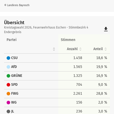
© Landkreis Bayreuth
Übersicht
Übersicht
Kreistagswahl 2026, Feuerwehrhaus Eschen - Stimmbezirk 4
file_download
Endergebnis
Partei
Stimmen
Anzahl
Anteil
CSU
1.458
18,6 %
AfD
1.565
19,9 %
GRÜNE
1.325
16,9 %
SPD
704
9,0 %
FWG
2.261
28,8 %
WG
156
2,0 %
JL
236
3,0 %