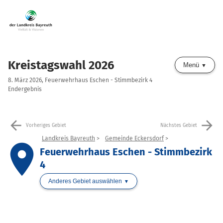
Kreistagswahl 2026
Menü
8. März 2026, Feuerwehrhaus Eschen - Stimmbezirk 4
Endergebnis
arrow_back
arrow_forward
Vorheriges Gebiet
Nächstes Gebiet
Landkreis Bayreuth
Gemeinde Eckersdorf
place
Feuerwehrhaus Eschen - Stimmbezirk
4
Anderes Gebiet auswählen