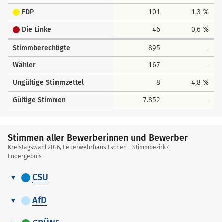
FDP
101
1,3 %
Die Linke
46
0,6 %
Stimmberechtigte
895
-
Wähler
167
-
Ungültige Stimmzettel
8
4,8 %
Gültige Stimmen
7.852
-
Stimmen aller Bewerberinnen und Bewerber
Kreistagswahl 2026, Feuerwehrhaus Eschen - Stimmbezirk 4
Endergebnis
CSU
Stimmen
Nr.
Name, Vorname
Stimmen
aller
AfD
Bewerberinnen
Stimmen
1
Dr. Peetz Lars
34
und
Nr.
Name, Vorname
Stimmen
aller