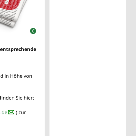
 entsprechende
ld in Höhe von
inden Sie hier:
.de
) zur