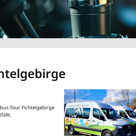
htelgebirge
rbus-Tour Fichtelgebirge
ällt.