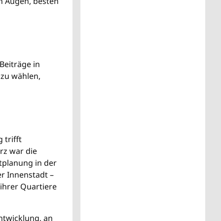
en Augen, besten
Beiträge in
 zu wählen,
trifft
rz war die
tplanung in der
er Innenstadt –
ihrer Quartiere
twicklung, an