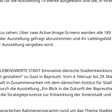
at für die Ausstellung 19 Werke ausgewählt und die, in ihr
 zu sehen. Über zwei Active-Image-Screens werden alle 189 
 der Ausstellung gefragt abzustimmen und ihr Lieblingsbild
r Ausstellung vergeben wird.
„LEBENSWERTE STADT Innovative dänische Stadtentwicklung 
t gestalten!“ zu Gast in Bayreuth. Vom 4. Februar bis 29. Mä
ft in Zusammenarbeit mit dem dänischen Institut für Stad
rch die Ausstellung „Ein Blick in die Zukunft der Bayreuth
die Strategieprozesse zur Entwicklung der Innenstadt und 
 umfangreiches Rahmenprogramm rund um das Thema Stadten