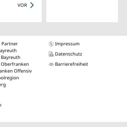
VOR
 Partner
Impressum
Bayreuth
Datenschutz
 Bayreuth
 Oberfranken
Barrierefreiheit
anken Offensiv
olregion
erg
m