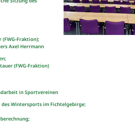
iche Sitzung des
r (FWG-Fraktion);
gers Axel Herrmann
en;
tauer (FWG-Fraktion)
ndarbeit in Sportvereinen
des Wintersports im Fichtelgebirge;
enberechnung;