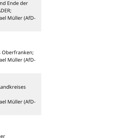
und Ende der
EADER;
el Müller (AfD-
s Oberfranken;
el Müller (AfD-
Landkreises
el Müller (AfD-
er