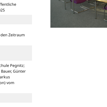
fentliche
025
r den Zeitraum
chule Pegnitz;
s Bauer, Günter
Markus
ion) vom