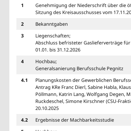
1
Genehmigung der Niederschrift über die öf
Sitzung des Kreisausschusses vom 17.11.2
2
Bekanntgaben
3
Liegenschaften;
Abschluss befristeter Gaslieferverträge fü
01.01. bis 31.12.2026
4
Hochbau;
Generalsanierung Berufsschule Pegnitz
4.1
Planungskosten der Gewerblichen Berufss
Antrag KRe Franc Dierl, Sabine Habla, Klau
Pöllmann, Katrin Lang, Wolfgang Degen, 
Ruckdeschel, Simone Kirschner (CSU-Frakt
20.10.2025
4.2
Ergebnisse der Machbarkeitsstudie