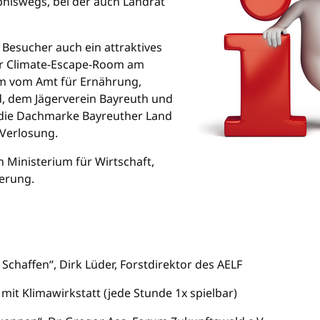
niswegs, bei der auch Landrat
Besucher auch ein attraktives
r Climate-Escape-Room am
em vom Amt für Ernährung,
d, dem Jägerverein Bayreuth und
die Dachmarke Bayreuther Land
Verlosung.
 Ministerium für Wirtschaft,
erung.
chaffen“, Dirk Lüder, Forstdirektor des AELF
it Klimawirkstatt (jede Stunde 1x spielbar)