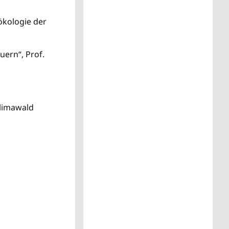
zökologie der
ern“, Prof.
Klimawald