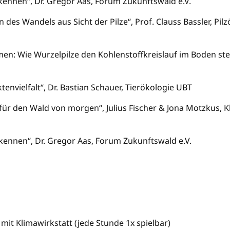
kennen“, Dr. Gregor Aas, Forum Zukunftswald e.V.
 des Wandels aus Sicht der Pilze“, Prof. Clauss Bassler, Pil
n: Wie Wurzelpilze den Kohlenstoffkreislauf im Boden steu
tenvielfalt“, Dr. Bastian Schauer, Tierökologie UBT
ür den Wald von morgen“, Julius Fischer & Jona Motzkus, 
ennen“, Dr. Gregor Aas, Forum Zukunftswald e.V.
it Klimawirkstatt (jede Stunde 1x spielbar)