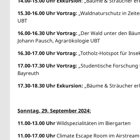
14.00-15.00 Uhr Exkursion
: „Bäume & Sträucher er
15.30-16.00 Uhr Vortrag:
„Waldnaturschutz in Zeiten
UBT
16.00-16.30 Uhr Vortrag:
„Der Wald unter den Bäume
Johann Pausch, Agrarökologie UBT
16.30-17.00 Uhr Vortrag:
„Totholz-Hotspot für Insek
17.00-17.30 Uhr Vortrag:
„Studentische Forschung f
Bayreuth
17.30-18.30 Uhr Exkursion:
„Bäume & Sträucher erk
Sonntag, 29. September 2024:
11.00-13.00 Uhr
Wildspezialitäten im Biergarten
11.00-17.00 Uhr
Climate Escape Room im Airstream m