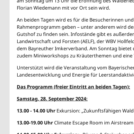
am Sonntag um 13 Uhr die Eröffnung des Walderleb
Florian Wiedemann mit vor Ort sein wird.
An beiden Tagen wird es für die Besucherinnen und 
Rahmenprogramm geben – unter anderem wird de
Gutshof zu finden sein. Infostände gibt es außerd
Landwirtschaft und Forsten (AELF), der WBV Hollfel
dem Bayreuther Imkerverband. Am Sonntag bietet 
zudem Miniworkshops zu Kräuterthemen und eine 
Unterstützt wird die Veranstaltung vom Bayerischen
Landesentwicklung und Energie für Leerstandaktivi
Das Programm (freier Eintritt an beiden Tagen):
Samstag, 28. September 2024:
13.00 - 14.00 Uhr
Exkursion: „Zukunftsfähigen Wald S
13.00-19.00 Uhr
Climate Escape Room im Airstream m