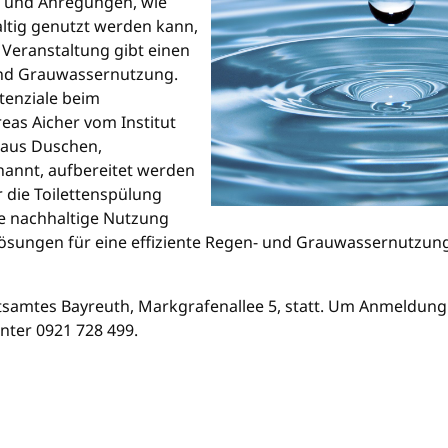
s und Anregungen, wie
ltig genutzt werden kann,
 Veranstaltung gibt einen
und Grauwassernutzung.
tenziale beim
eas Aicher vom Institut
 aus Duschen,
annt, aufbereitet werden
 die Toilettenspülung
die nachhaltige Nutzung
ösungen für eine effiziente Regen- und Grauwassernutzung
atsamtes Bayreuth, Markgrafenallee 5, statt. Um Anmeldun
nter 0921 728 499.