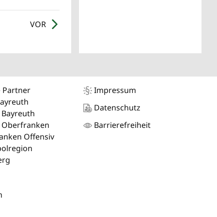
VOR
 Partner
Impressum
Bayreuth
Datenschutz
 Bayreuth
 Oberfranken
Barrierefreiheit
anken Offensiv
olregion
erg
m